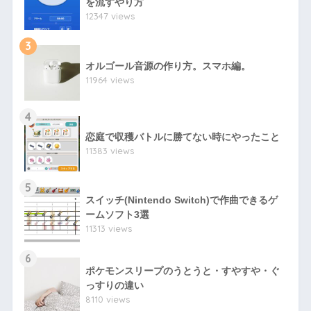
を流すやり方
12347 views
3
オルゴール音源の作り方。スマホ編。
11964 views
4
恋庭で収穫バトルに勝てない時にやったこと
11383 views
5
スイッチ(Nintendo Switch)で作曲できるゲ
ームソフト3選
11313 views
6
ポケモンスリープのうとうと・すやすや・ぐ
っすりの違い
8110 views