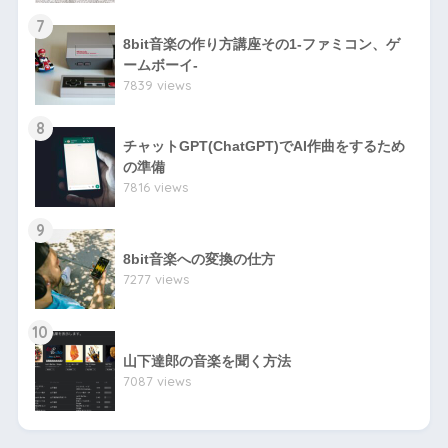
7
8bit音楽の作り方講座その1-ファミコン、ゲ
ームボーイ-
7839 views
8
チャットGPT(ChatGPT)でAI作曲をするため
の準備
7816 views
9
8bit音楽への変換の仕方
7277 views
10
山下達郎の音楽を聞く方法
7087 views