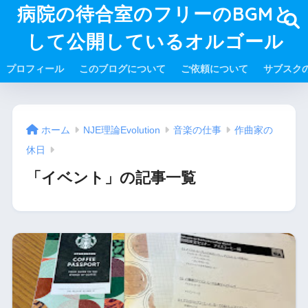
病院の待合室のフリーのBGMと
して公開しているオルゴール
プロフィール
このブログについて
ご依頼について
サブスク
ホーム
NJE理論Evolution
音楽の仕事
作曲家の
休日
「イベント」の記事一覧