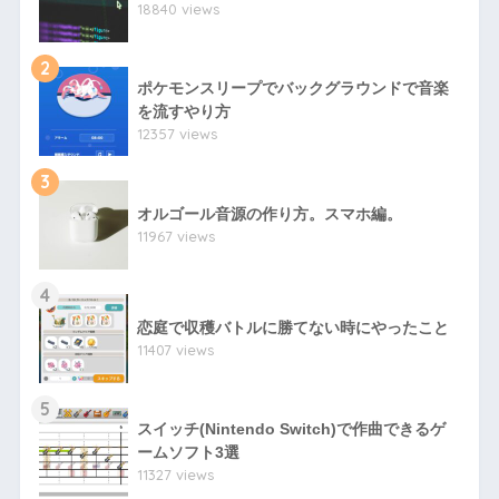
18840 views
2
ポケモンスリープでバックグラウンドで音楽
を流すやり方
12357 views
3
オルゴール音源の作り方。スマホ編。
11967 views
4
恋庭で収穫バトルに勝てない時にやったこと
11407 views
5
スイッチ(Nintendo Switch)で作曲できるゲ
ームソフト3選
11327 views