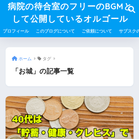
病院の待合室のフリーのBGMと
して公開しているオルゴール
プロフィール
このブログについて
ご依頼について
サブスク
ホーム
タグ
「お城」の記事一覧