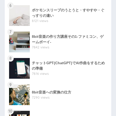
6
ポケモンスリープのうとうと・すやすや・ぐ
っすりの違い
8121 views
7
8bit音楽の作り方講座その1-ファミコン、ゲ
ームボーイ-
7842 views
8
チャットGPT(ChatGPT)でAI作曲をするため
の準備
7816 views
9
8bit音楽への変換の仕方
7290 views
10