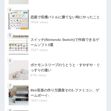
4
恋庭で収穫バトルに勝てない時にやったこと
11404 views
5
スイッチ(Nintendo Switch)で作曲できるゲ
ームソフト3選
11327 views
6
ポケモンスリープのうとうと・すやすや・ぐ
っすりの違い
8118 views
7
8bit音楽の作り方講座その1-ファミコン、ゲ
ームボーイ-
7842 views
8