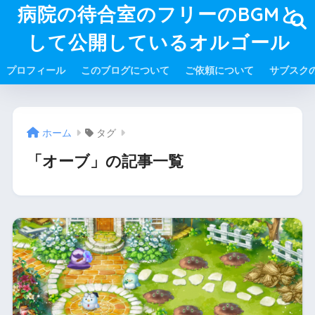
病院の待合室のフリーのBGMと
して公開しているオルゴール
プロフィール
このブログについて
ご依頼について
サブスク
ホーム
タグ
「オーブ」の記事一覧