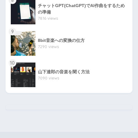
チャットGPT(ChatGPT)でAI作曲をするため
の準備
7816 views
9
8bit音楽への変換の仕方
7290 views
10
山下達郎の音楽を聞く方法
7090 views