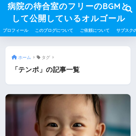
病院の待合室のフリーのBGMと
して公開しているオルゴール
プロフィール
このブログについて
ご依頼について
サブスク
ホーム
タグ
「テンポ」の記事一覧