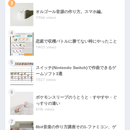
3
オルゴール音源の作り方。スマホ編。
11966 views
4
恋庭で収穫バトルに勝てない時にやったこと
11405 views
5
スイッチ(Nintendo Switch)で作曲できるゲ
ームソフト3選
11327 views
6
ポケモンスリープのうとうと・すやすや・ぐ
っすりの違い
8118 views
7
8bit音楽の作り方講座その1-ファミコン、ゲ