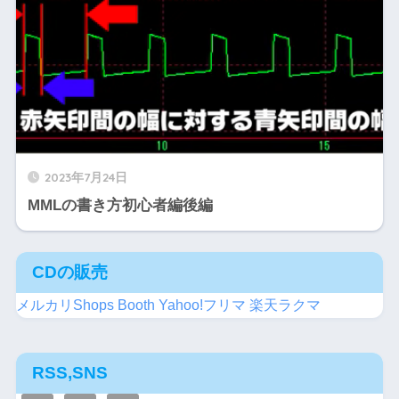
2023年7月24日
MMLの書き方初心者編後編
CDの販売
メルカリShops
Booth
Yahoo!フリマ
楽天ラクマ
RSS,SNS