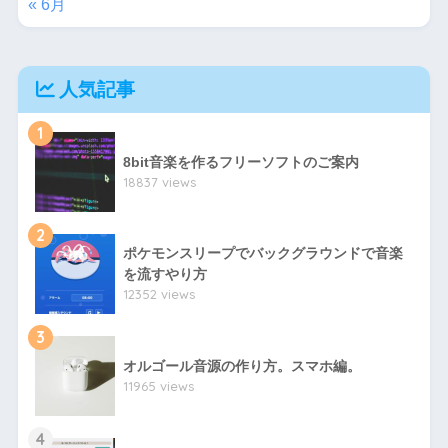
« 6月
人気記事
1
8bit音楽を作るフリーソフトのご案内
18837 views
2
ポケモンスリープでバックグラウンドで音楽
を流すやり方
12352 views
3
オルゴール音源の作り方。スマホ編。
11965 views
4