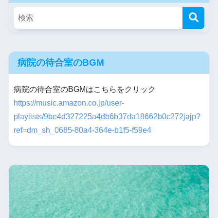
病院の待合室のBGM
病院の待合室のBGMはこちらをクリック
https://music.amazon.co.jp/user-
playlists/9be4d327225a4db6b37da18662b0c272jajp?
ref=dm_sh_0685-80a4-364e-b1f5-f59e4