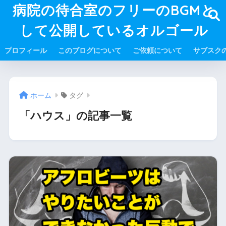
病院の待合室のフリーのBGMと
して公開しているオルゴール
プロフィール
このブログについて
ご依頼について
サブスク
ホーム
タグ
「ハウス」の記事一覧