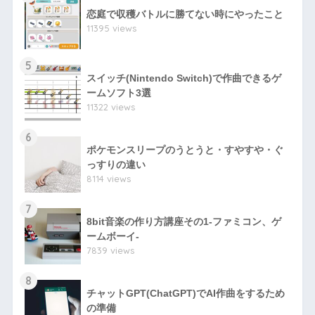
恋庭で収穫バトルに勝てない時にやったこと
11395 views
5
スイッチ(Nintendo Switch)で作曲できるゲ
ームソフト3選
11322 views
6
ポケモンスリープのうとうと・すやすや・ぐ
っすりの違い
8114 views
7
8bit音楽の作り方講座その1-ファミコン、ゲ
ームボーイ-
7839 views
8
チャットGPT(ChatGPT)でAI作曲をするため
の準備