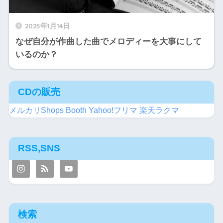
2025年1月14日
なぜ自分が作曲した曲でメロディーを大事にして
いるのか？
CDの販売
メルカリShops
Booth
Yahoo!フリマ
楽天ラクマ
RSS,SNS
検索