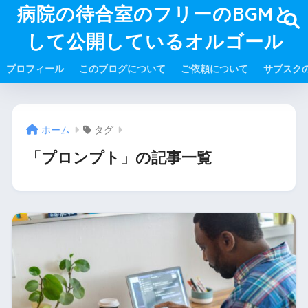
病院の待合室のフリーのBGMと
して公開しているオルゴール
プロフィール
このブログについて
ご依頼について
サブスク
ホーム
タグ
「プロンプト」の記事一覧