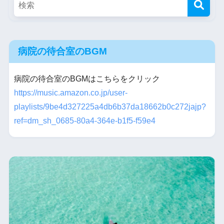
病院の待合室のBGM
病院の待合室のBGMはこちらをクリック
https://music.amazon.co.jp/user-
playlists/9be4d327225a4db6b37da18662b0c272jajp?
ref=dm_sh_0685-80a4-364e-b1f5-f59e4