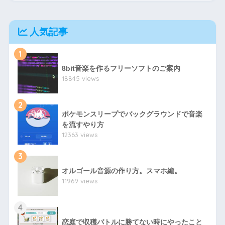
人気記事
1
8bit音楽を作るフリーソフトのご案内
18845 views
2
ポケモンスリープでバックグラウンドで音楽
を流すやり方
12363 views
3
オルゴール音源の作り方。スマホ編。
11969 views
4
恋庭で収穫バトルに勝てない時にやったこと