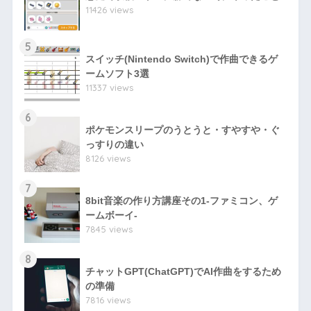
11426 views
5
スイッチ(Nintendo Switch)で作曲できるゲ
ームソフト3選
11337 views
6
ポケモンスリープのうとうと・すやすや・ぐ
っすりの違い
8126 views
7
8bit音楽の作り方講座その1-ファミコン、ゲ
ームボーイ-
7845 views
8
チャットGPT(ChatGPT)でAI作曲をするため
の準備
7816 views