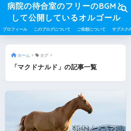
病院の待合室のフリーのBGMと
して公開しているオルゴール
プロフィール
このブログについて
ご依頼について
サブスク
ホーム
タグ
「マクドナルド」の記事一覧