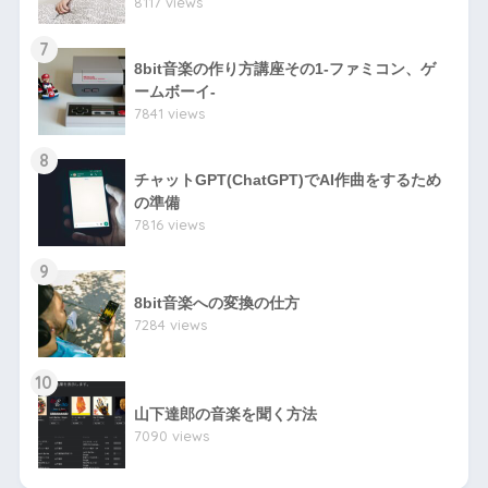
8117 views
7
8bit音楽の作り方講座その1-ファミコン、ゲ
ームボーイ-
7841 views
8
チャットGPT(ChatGPT)でAI作曲をするため
の準備
7816 views
9
8bit音楽への変換の仕方
7284 views
10
山下達郎の音楽を聞く方法
7090 views