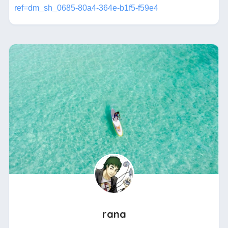
ref=dm_sh_0685-80a4-364e-b1f5-f59e4
rana