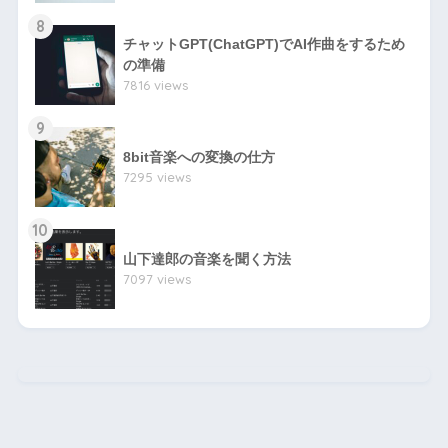
8
チャットGPT(ChatGPT)でAI作曲をするため
の準備
7816 views
9
8bit音楽への変換の仕方
7295 views
10
山下達郎の音楽を聞く方法
7097 views