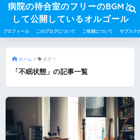
病院の待合室のフリーのBGMと
して公開しているオルゴール
プロフィール
このブログについて
ご依頼について
サブスク
ホーム
タグ
「不眠状態」の記事一覧