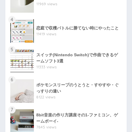
11969 views
4
恋庭で収穫バトルに勝てない時にやったこと
11419 views
5
スイッチ(Nintendo Switch)で作曲できるゲ
ームソフト3選
11333 views
6
ポケモンスリープのうとうと・すやすや・ぐ
っすりの違い
8122 views
7
8bit音楽の作り方講座その1-ファミコン、ゲ
ームボーイ-
7845 views