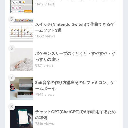
11412 views
5
スイッチ(Nintendo Switch)で作曲できるゲ
ームソフト3選
11332 views
6
ポケモンスリープのうとうと・すやすや・ぐ
っすりの違い
8121 views
7
8bit音楽の作り方講座その1-ファミコン、ゲ
ームボーイ-
7843 views
8
チャットGPT(ChatGPT)でAI作曲をするため
の準備
7816 views