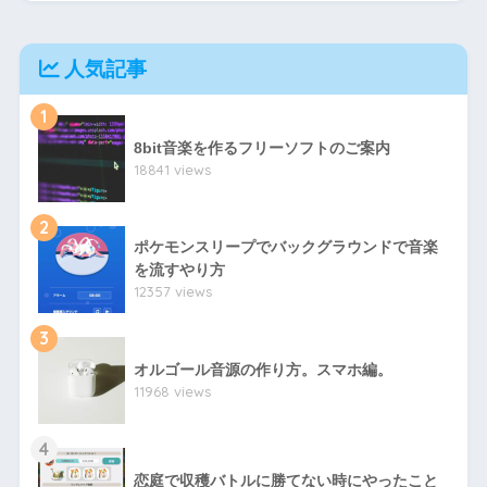
人気記事
1
8bit音楽を作るフリーソフトのご案内
18841 views
2
ポケモンスリープでバックグラウンドで音楽
を流すやり方
12357 views
3
オルゴール音源の作り方。スマホ編。
11968 views
4
恋庭で収穫バトルに勝てない時にやったこと