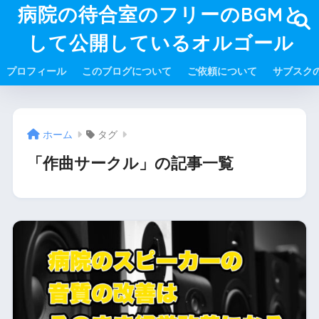
病院の待合室のフリーのBGMと
して公開しているオルゴール
プロフィール
このブログについて
ご依頼について
サブスク
ホーム
タグ
「作曲サークル」の記事一覧