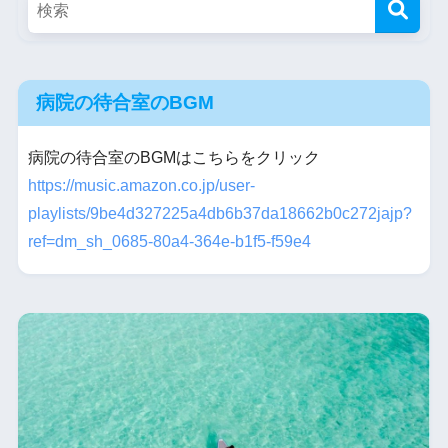
病院の待合室のBGM
病院の待合室のBGMはこちらをクリック
https://music.amazon.co.jp/user-
playlists/9be4d327225a4db6b37da18662b0c272jajp?
ref=dm_sh_0685-80a4-364e-b1f5-f59e4