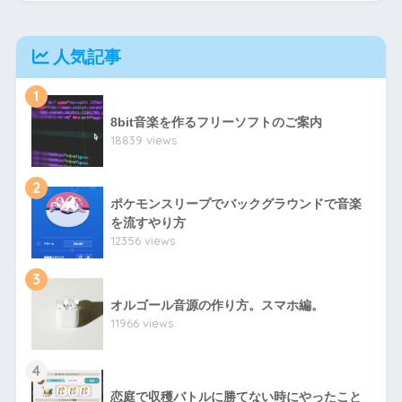
人気記事
1
8bit音楽を作るフリーソフトのご案内
18839 views
2
ポケモンスリープでバックグラウンドで音楽
を流すやり方
12356 views
3
オルゴール音源の作り方。スマホ編。
11966 views
4
恋庭で収穫バトルに勝てない時にやったこと