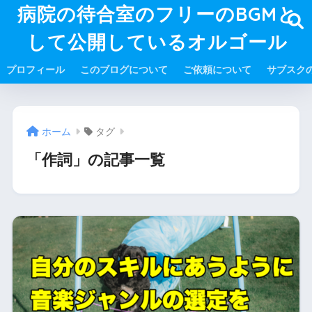
病院の待合室のフリーのBGMと
して公開しているオルゴール
プロフィール
このブログについて
ご依頼について
サブスク
ホーム
タグ
「作詞」の記事一覧