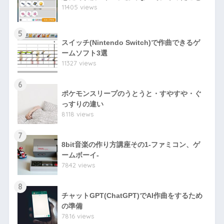
11405 views
5
スイッチ(Nintendo Switch)で作曲できるゲ
ームソフト3選
11327 views
6
ポケモンスリープのうとうと・すやすや・ぐ
っすりの違い
8118 views
7
8bit音楽の作り方講座その1-ファミコン、ゲ
ームボーイ-
7842 views
8
チャットGPT(ChatGPT)でAI作曲をするため
の準備
7816 views