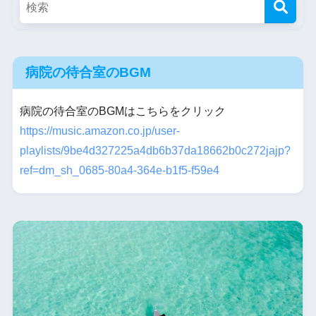
病院の待合室のBGM
病院の待合室のBGMはこちらをクリック
https://music.amazon.co.jp/user-
playlists/9be4d327225a4db6b37da18662b0c272jajp?
ref=dm_sh_0685-80a4-364e-b1f5-f59e4