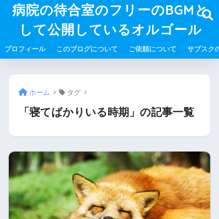
病院の待合室のフリーのBGMと
して公開しているオルゴール
プロフィール
このブログについて
ご依頼について
サブスク
ホーム
タグ
「寝てばかりいる時期」の記事一覧