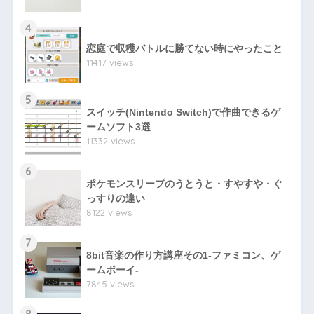
4
恋庭で収穫バトルに勝てない時にやったこと
11417 views
5
スイッチ(Nintendo Switch)で作曲できるゲ
ームソフト3選
11332 views
6
ポケモンスリープのうとうと・すやすや・ぐ
っすりの違い
8122 views
7
8bit音楽の作り方講座その1-ファミコン、ゲ
ームボーイ-
7845 views
8