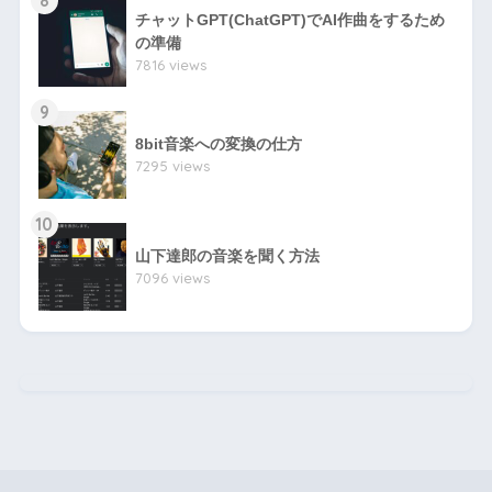
チャットGPT(ChatGPT)でAI作曲をするため
の準備
7816 views
9
8bit音楽への変換の仕方
7295 views
10
山下達郎の音楽を聞く方法
7096 views