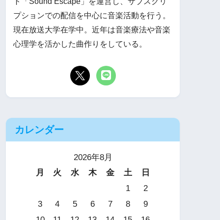
ト「Sound Escape」を運営し、サブスクリ
プションでの配信を中心に音楽活動を行う。
現在放送大学在学中。近年は音楽療法や音楽
心理学を活かした曲作りをしている。
カレンダー
2026年8月
月
火
水
木
金
土
日
1
2
3
4
5
6
7
8
9
10
11
12
13
14
15
16