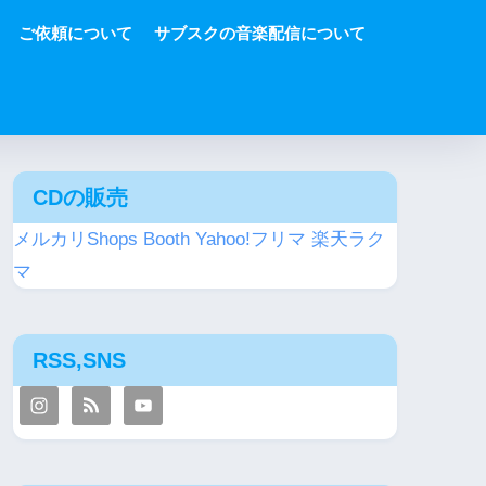
ご依頼について
サブスクの音楽配信について
CDの販売
メルカリShops
Booth
Yahoo!フリマ
楽天ラク
マ
RSS,SNS