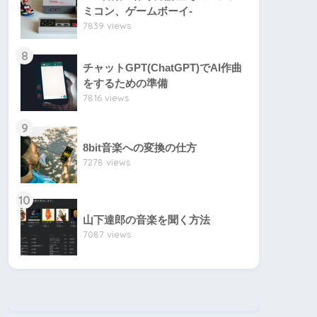
ミコン、ゲームボーイ-
7839 views
8
チャットGPT(ChatGPT)でAI作曲
をするための準備
7816 views
9
8bit音楽への変換の仕方
7278 views
10
山下達郎の音楽を聞く方法
7087 views