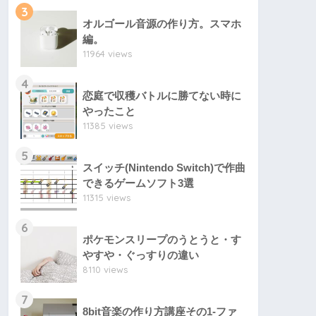
3
オルゴール音源の作り方。スマホ
編。
11964 views
4
恋庭で収穫バトルに勝てない時に
やったこと
11385 views
5
スイッチ(Nintendo Switch)で作曲
できるゲームソフト3選
11315 views
6
ポケモンスリープのうとうと・す
やすや・ぐっすりの違い
8110 views
7
8bit音楽の作り方講座その1-ファ