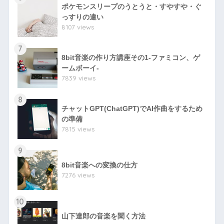
ポケモンスリープのうとうと・すやすや・ぐ
っすりの違い
8107 views
7
8bit音楽の作り方講座その1-ファミコン、ゲ
ームボーイ-
7839 views
8
チャットGPT(ChatGPT)でAI作曲をするため
の準備
7815 views
9
8bit音楽への変換の仕方
7276 views
10
山下達郎の音楽を聞く方法