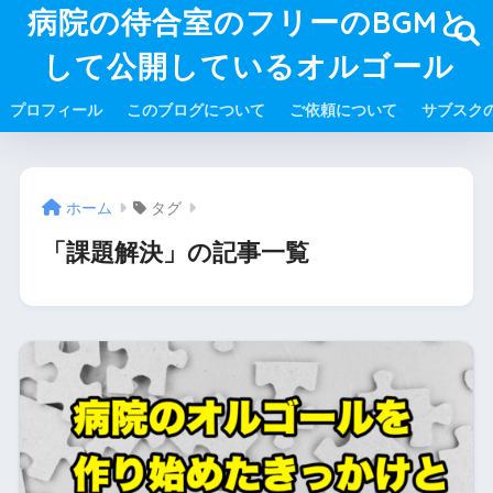
病院の待合室のフリーのBGMと
して公開しているオルゴール
プロフィール
このブログについて
ご依頼について
サブスク
ホーム
タグ
「課題解決」の記事一覧