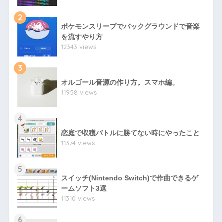
2
ポケモンスリープでバックグラウンドで音楽
を流すやり方
12343 views
3
オルゴール音源の作り方。スマホ編。
11958 views
4
恋庭で収穫バトルに勝てない時にやったこと
11374 views
5
スイッチ(Nintendo Switch)で作曲できるゲ
ームソフト3選
11310 views
6