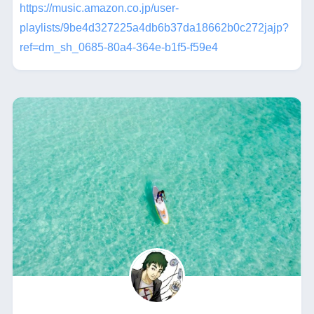
https://music.amazon.co.jp/user-
playlists/9be4d327225a4db6b37da18662b0c272jajp?
ref=dm_sh_0685-80a4-364e-b1f5-f59e4