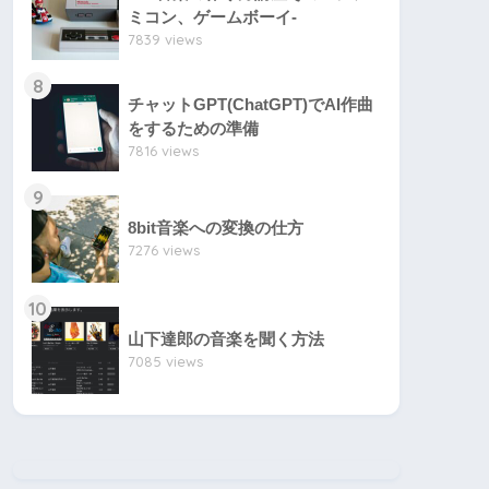
ミコン、ゲームボーイ-
7839 views
8
チャットGPT(ChatGPT)でAI作曲
をするための準備
7816 views
9
8bit音楽への変換の仕方
7276 views
10
山下達郎の音楽を聞く方法
7085 views