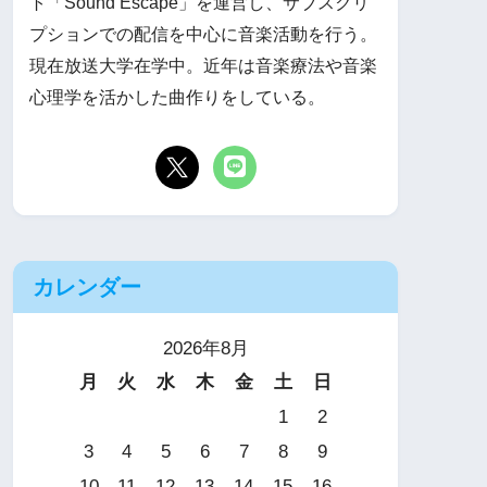
ト「Sound Escape」を運営し、サブスクリ
プションでの配信を中心に音楽活動を行う。
現在放送大学在学中。近年は音楽療法や音楽
心理学を活かした曲作りをしている。
カレンダー
2026年8月
月
火
水
木
金
土
日
1
2
3
4
5
6
7
8
9
10
11
12
13
14
15
16