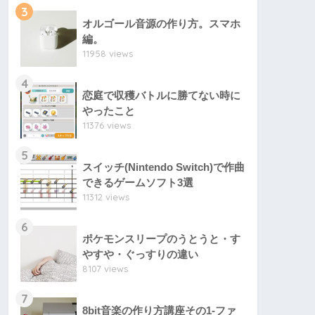
3
オルゴール音源の作り方。スマホ
編。
11958 views
4
恋庭で収穫バトルに勝てない時に
やったこと
11376 views
5
スイッチ(Nintendo Switch)で作曲
できるゲームソフト3選
11312 views
6
ポケモンスリープのうとうと・す
やすや・ぐっすりの違い
8107 views
7
8bit音楽の作り方講座その1-ファ