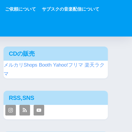
ご依頼について
サブスクの音楽配信について
CDの販売
メルカリShops
Booth
Yahoo!フリマ
楽天ラク
マ
RSS,SNS