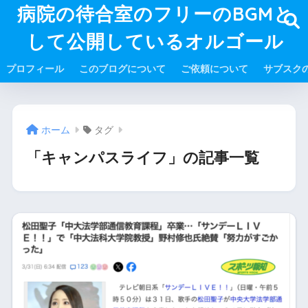
病院の待合室のフリーのBGMと
して公開しているオルゴール
プロフィール
このブログについて
ご依頼について
サブスク
ホーム
タグ
「キャンパスライフ」の記事一覧