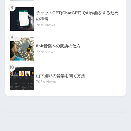
8
チャットGPT(ChatGPT)でAI作曲をするため
の準備
7816 views
9
8bit音楽への変換の仕方
7276 views
10
山下達郎の音楽を聞く方法
7086 views