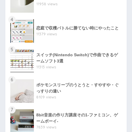
11958 views
4
恋庭で収穫バトルに勝てない時にやったこと
11379 views
5
スイッチ(Nintendo Switch)で作曲できるゲ
ームソフト3選
11313 views
6
ポケモンスリープのうとうと・すやすや・ぐ
っすりの違い
8109 views
7
8bit音楽の作り方講座その1-ファミコン、ゲ
ームボーイ-
7839 views