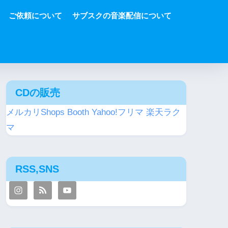
ご依頼について
サブスクの音楽配信について
CDの販売
メルカリShops
Booth
Yahoo!フリマ
楽天ラク
マ
RSS,SNS