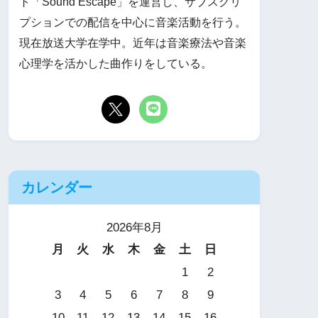
ト「Sound Escape」を運営し、サブスクリ
プションでの配信を中心に音楽活動を行う。
現在放送大学在学中。近年は音楽療法や音楽
心理学を活かした曲作りをしている。
カレンダー
2026年8月
月
火
水
木
金
土
日
1
2
3
4
5
6
7
8
9
10
11
12
13
14
15
16