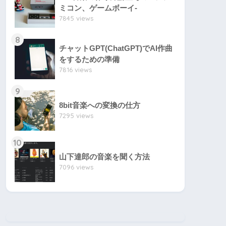
ミコン、ゲームボーイ-
7845 views
8
チャットGPT(ChatGPT)でAI作曲
をするための準備
7816 views
9
8bit音楽への変換の仕方
7295 views
10
山下達郎の音楽を聞く方法
7096 views