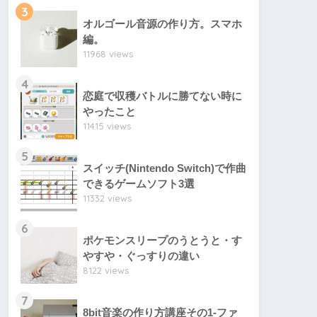
3
オルゴール音源の作り方。スマホ
編。
11968 views
4
恋庭で収穫バトルに勝てない時に
やったこと
11415 views
5
スイッチ(Nintendo Switch)で作曲
できるゲームソフト3選
11332 views
6
ポケモンスリープのうとうと・す
やすや・ぐっすりの違い
8122 views
7
8bit音楽の作り方講座その1-ファ