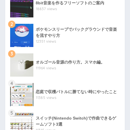
8bit音楽を作るフリーソフトのご案内
18837 views
2
ポケモンスリープでバックグラウンドで音楽
を流すやり方
12351 views
3
オルゴール音源の作り方。スマホ編。
11964 views
4
恋庭で収穫バトルに勝てない時にやったこと
11385 views
5
スイッチ(Nintendo Switch)で作曲できるゲ
ームソフト3選