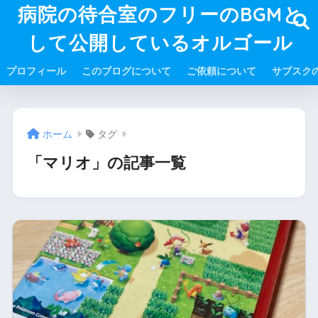
病院の待合室のフリーのBGMと
して公開しているオルゴール
プロフィール
このブログについて
ご依頼について
サブスク
ホーム
タグ
「マリオ」の記事一覧