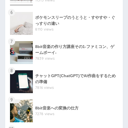
11315 views
6
ポケモンスリープのうとうと・すやすや・ぐ
っすりの違い
8110 views
7
8bit音楽の作り方講座その1-ファミコン、ゲ
ームボーイ-
7839 views
8
チャットGPT(ChatGPT)でAI作曲をするため
の準備
7816 views
9
8bit音楽への変換の仕方
7278 views