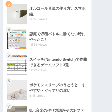
3
オルゴール音源の作り方。スマホ
編。
11965 views
4
恋庭で収穫バトルに勝てない時に
やったこと
11394 views
5
スイッチ(Nintendo Switch)で作曲
できるゲームソフト3選
11322 views
6
ポケモンスリープのうとうと・す
やすや・ぐっすりの違い
8113 views
7
8bit音楽の作り方講座その1-ファ