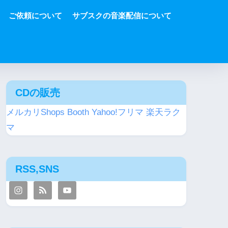
ご依頼について
サブスクの音楽配信について
CDの販売
メルカリShops
Booth
Yahoo!フリマ
楽天ラク
マ
RSS,SNS