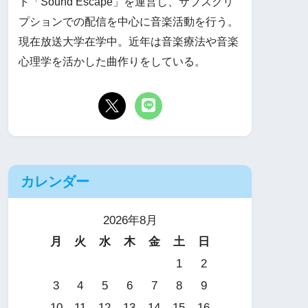
ト「Sound Escape」を運営し、サブスクリ
プションでの配信を中心に音楽活動を行う。
現在放送大学在学中。近年は音楽療法や音楽
心理学を活かした曲作りをしている。
カレンダー
2026年8月
月
火
水
木
金
土
日
1
2
3
4
5
6
7
8
9
10
11
12
13
14
15
16