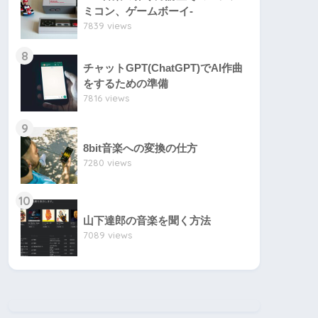
ミコン、ゲームボーイ-
7839 views
8
チャットGPT(ChatGPT)でAI作曲
をするための準備
7816 views
9
8bit音楽への変換の仕方
7280 views
10
山下達郎の音楽を聞く方法
7089 views