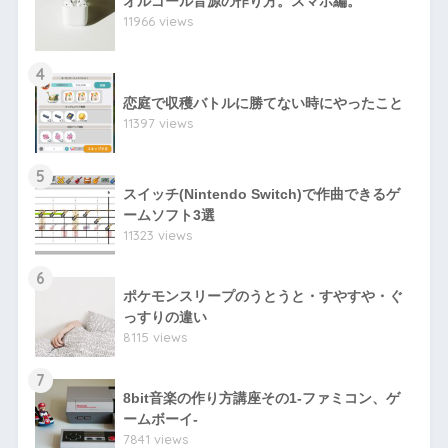
オルゴール音源の作り方。スマホ編。
11966 views
4
恋庭で収穫バトルに勝てない時にやったこと
11397 views
5
スイッチ(Nintendo Switch)で作曲できるゲ
ームソフト3選
11323 views
6
ポケモンスリープのうとうと・すやすや・ぐ
っすりの違い
8115 views
7
8bit音楽の作り方講座その1-ファミコン、ゲ
ームボーイ-
7841 views