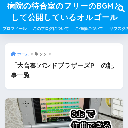
病院の待合室のフリーのBGMと
して公開しているオルゴール
プロフィール
このブログについて
ご依頼について
サブスク
ホーム
タグ
「大合奏!バンドブラザーズP」の記
事一覧