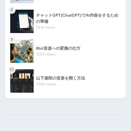
8
チャットGPT(ChatGPT)でAI作曲をするため
の準備
7816 views
9
8bit音楽への変換の仕方
7283 views
10
山下達郎の音楽を聞く方法
7089 views