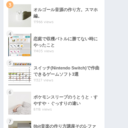
3
オルゴール音源の作り方。スマホ
編。
11966 views
4
恋庭で収穫バトルに勝てない時に
やったこと
11405 views
5
スイッチ(Nintendo Switch)で作曲
できるゲームソフト3選
11327 views
6
ポケモンスリープのうとうと・す
やすや・ぐっすりの違い
8118 views
7
8bit音楽の作り方講座その1-ファ