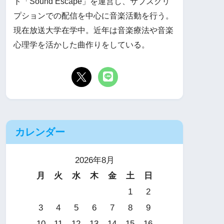
ト「Sound Escape」を運営し、サブスクリ
プションでの配信を中心に音楽活動を行う。
現在放送大学在学中。近年は音楽療法や音楽
心理学を活かした曲作りをしている。
カレンダー
2026年8月
月
火
水
木
金
土
日
1
2
3
4
5
6
7
8
9
10
11
12
13
14
15
16