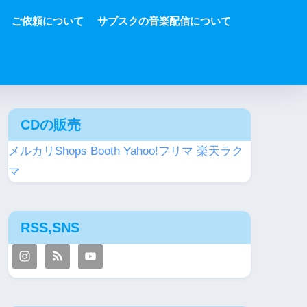
ご依頼について
サブスクの音楽配信について
CDの販売
メルカリShops
Booth
Yahoo!フリマ
楽天ラク
マ
RSS,SNS