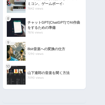
ミコン、ゲームボーイ-
7842 views
8
チャットGPT(ChatGPT)でAI作曲
をするための準備
7816 views
9
8bit音楽への変換の仕方
7290 views
10
山下達郎の音楽を聞く方法
7090 views