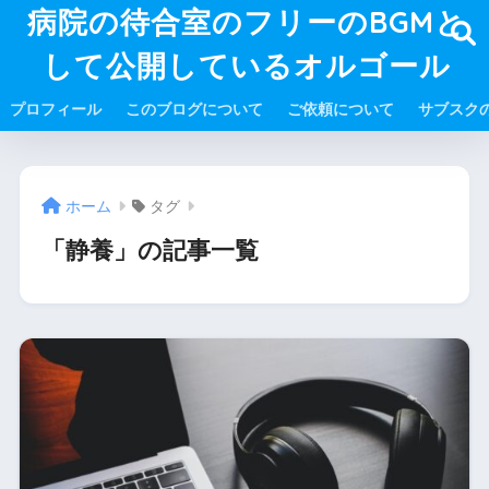
病院の待合室のフリーのBGMと
して公開しているオルゴール
プロフィール
このブログについて
ご依頼について
サブスク
ホーム
タグ
「静養」の記事一覧