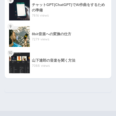
チャットGPT(ChatGPT)でAI作曲をするため
の準備
7816 views
9
8bit音楽への変換の仕方
7279 views
10
山下達郎の音楽を聞く方法
7088 views