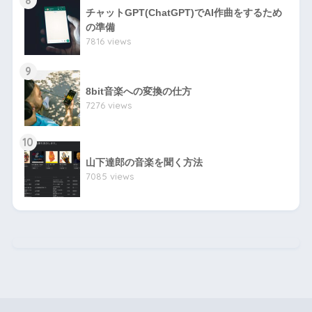
チャットGPT(ChatGPT)でAI作曲をするため
の準備
7816 views
9
8bit音楽への変換の仕方
7276 views
10
山下達郎の音楽を聞く方法
7085 views