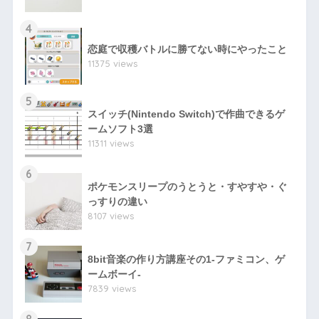
4
恋庭で収穫バトルに勝てない時にやったこと
11375 views
5
スイッチ(Nintendo Switch)で作曲できるゲ
ームソフト3選
11311 views
6
ポケモンスリープのうとうと・すやすや・ぐ
っすりの違い
8107 views
7
8bit音楽の作り方講座その1-ファミコン、ゲ
ームボーイ-
7839 views
8