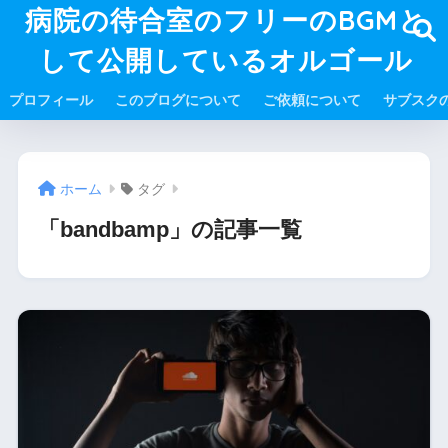
病院の待合室のフリーのBGMと
して公開しているオルゴール
プロフィール
このブログについて
ご依頼について
サブスク
ホーム
タグ
「bandbamp」の記事一覧