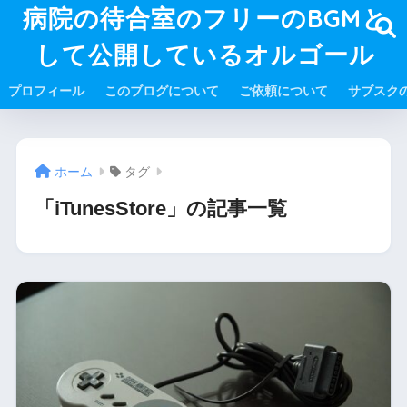
病院の待合室のフリーのBGMと
して公開しているオルゴール
プロフィール
このブログについて
ご依頼について
サブスク
ホーム
タグ
「iTunesStore」の記事一覧