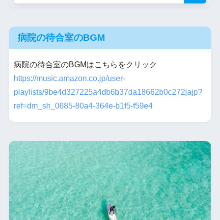
病院の待合室のBGM
病院の待合室のBGMはこちらをクリック
https://music.amazon.co.jp/user-
playlists/9be4d327225a4db6b37da18662b0c272jajp?
ref=dm_sh_0685-80a4-364e-b1f5-f59e4