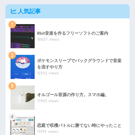
人気記事
1
8bit音楽を作るフリーソフトのご案内
18837 views
2
ポケモンスリープでバックグラウンドで音楽
を流すやり方
12352 views
3
オルゴール音源の作り方。スマホ編。
11965 views
4
恋庭で収穫バトルに勝てない時にやったこと
11393 views