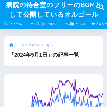
病院の待合室のフリーのBGMと
して公開しているオルゴール
プロフィール
このブログについて
ご依頼について
サブスク
ホーム
2024年
5月
「2024年5月1日」の記事一覧