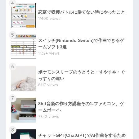
4
恋庭で収穫バトルに勝てない時にやったこと
11400 views
5
スイッチ(Nintendo Switch)で作曲できるゲ
ームソフト3選
11324 views
6
ポケモンスリープのうとうと・すやすや・ぐ
っすりの違い
8117 views
7
8bit音楽の作り方講座その1-ファミコン、ゲ
ームボーイ-
7842 views
8
チャットGPT(ChatGPT)でAI作曲をするため