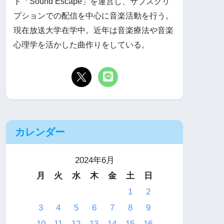
ト「Sound Escape」を運営し、サブスクリ
プションでの配信を中心に音楽活動を行う。
現在放送大学在学中。近年は音楽療法や音楽
心理学を活かした曲作りをしている。
カレンダー
2024年6月
月
火
水
木
金
土
日
1
2
3
4
5
6
7
8
9
10
11
12
13
14
15
16