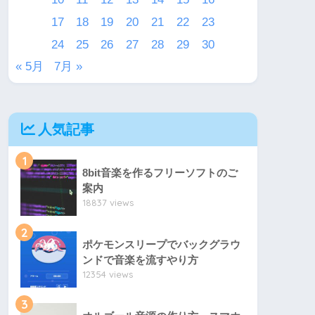
17
18
19
20
21
22
23
24
25
26
27
28
29
30
« 5月
7月 »
人気記事
1
8bit音楽を作るフリーソフトのご
案内
18837 views
2
ポケモンスリープでバックグラウ
ンドで音楽を流すやり方
12354 views
3