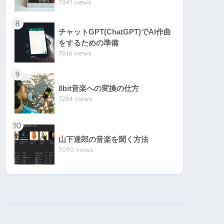
7841 views
8
チャットGPT(ChatGPT)でAI作曲
をするための準備
7816 views
9
8bit音楽への変換の仕方
7284 views
10
山下達郎の音楽を聞く方法
7090 views