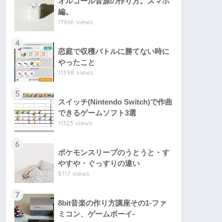
オルゴール音源の作り方。スマホ
編。
11966 views
4
恋庭で収穫バトルに勝てない時に
やったこと
11398 views
5
スイッチ(Nintendo Switch)で作曲
できるゲームソフト3選
11323 views
6
ポケモンスリープのうとうと・す
やすや・ぐっすりの違い
8117 views
7
8bit音楽の作り方講座その1-ファ
ミコン、ゲームボーイ-