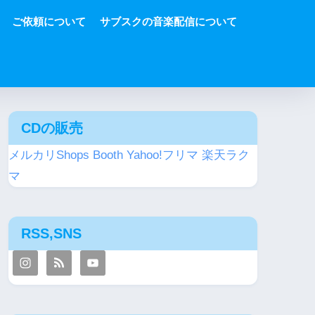
ご依頼について
サブスクの音楽配信について
CDの販売
メルカリShops
Booth
Yahoo!フリマ
楽天ラク
マ
RSS,SNS