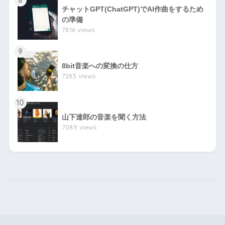
チャットGPT(ChatGPT)でAI作曲をするため
の準備
7816 views
9
8bit音楽への変換の仕方
7283 views
10
山下達郎の音楽を聞く方法
7089 views