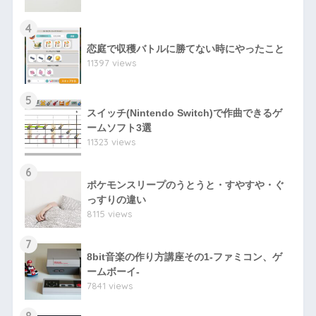
4
恋庭で収穫バトルに勝てない時にやったこと
11397 views
5
スイッチ(Nintendo Switch)で作曲できるゲ
ームソフト3選
11323 views
6
ポケモンスリープのうとうと・すやすや・ぐ
っすりの違い
8115 views
7
8bit音楽の作り方講座その1-ファミコン、ゲ
ームボーイ-
7841 views
8