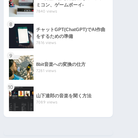
ミコン、ゲームボーイ-
7840 views
8
チャットGPT(ChatGPT)でAI作曲
をするための準備
7816 views
9
8bit音楽への変換の仕方
7281 views
10
山下達郎の音楽を聞く方法
7089 views