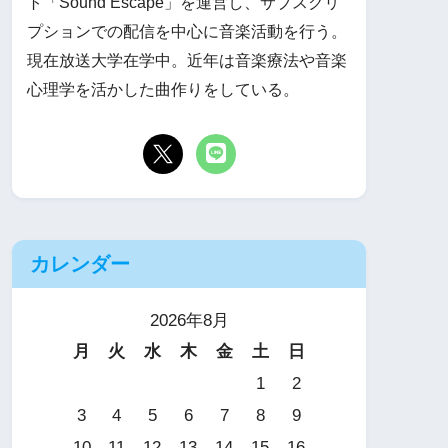
ト「Sound Escape」を運営し、サブスクリ
プションでの配信を中心に音楽活動を行う。
現在放送大学在学中。近年は音楽療法や音楽
心理学を活かした曲作りをしている。
カレンダー
2026年8月
月
火
水
木
金
土
日
1
2
3
4
5
6
7
8
9
10
11
12
13
14
15
16