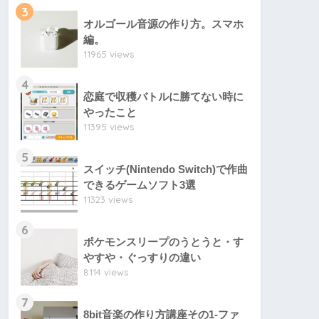
3
オルゴール音源の作り方。スマホ
編。
11965 views
4
恋庭で収穫バトルに勝てない時に
やったこと
11395 views
5
スイッチ(Nintendo Switch)で作曲
できるゲームソフト3選
11323 views
6
ポケモンスリープのうとうと・す
やすや・ぐっすりの違い
8114 views
7
8bit音楽の作り方講座その1-ファ