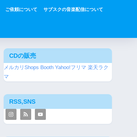
ご依頼について
サブスクの音楽配信について
CDの販売
メルカリShops
Booth
Yahoo!フリマ
楽天ラク
マ
RSS,SNS