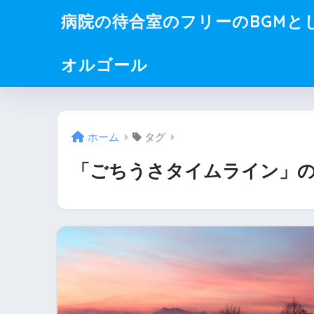
病院の待合室のフリーのBGMと
オルゴール
ホーム
タグ
「ごちうさタイムライン」