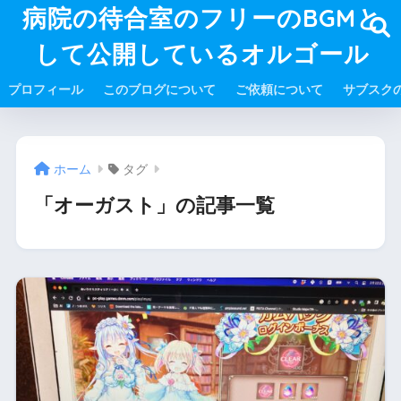
病院の待合室のフリーのBGMと
して公開しているオルゴール
プロフィール
このブログについて
ご依頼について
サブスク
ホーム
タグ
「オーガスト」の記事一覧