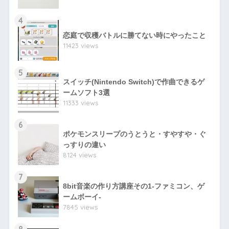
4
恋庭で収穫バトルに勝てない時にやったこと
11423 views
5
スイッチ(Nintendo Switch)で作曲できるゲ
ームソフト3選
11333 views
6
ポケモンスリープのうとうと・すやすや・ぐ
っすりの違い
8124 views
7
8bit音楽の作り方講座その1-ファミコン、ゲ
ームボーイ-
7845 views
8