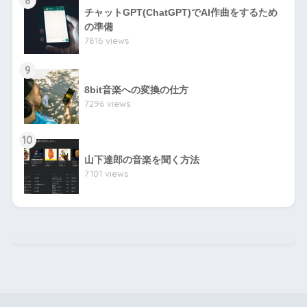
チャットGPT(ChatGPT)でAI作曲をするため
の準備
7816 views
9
8bit音楽への変換の仕方
7296 views
10
山下達郎の音楽を聞く方法
7101 views