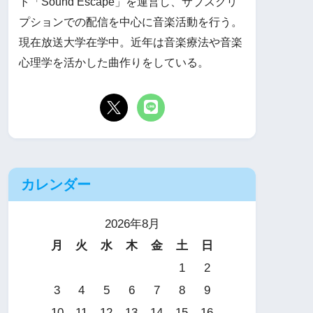
ト「Sound Escape」を運営し、サブスクリ
プションでの配信を中心に音楽活動を行う。
現在放送大学在学中。近年は音楽療法や音楽
心理学を活かした曲作りをしている。
カレンダー
2026年8月
月
火
水
木
金
土
日
1
2
3
4
5
6
7
8
9
10
11
12
13
14
15
16