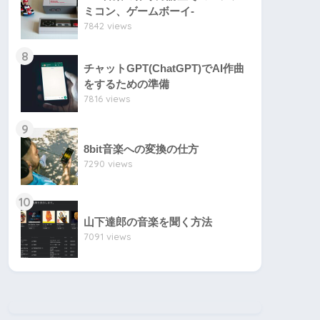
ミコン、ゲームボーイ-
7842 views
8
チャットGPT(ChatGPT)でAI作曲
をするための準備
7816 views
9
8bit音楽への変換の仕方
7290 views
10
山下達郎の音楽を聞く方法
7091 views