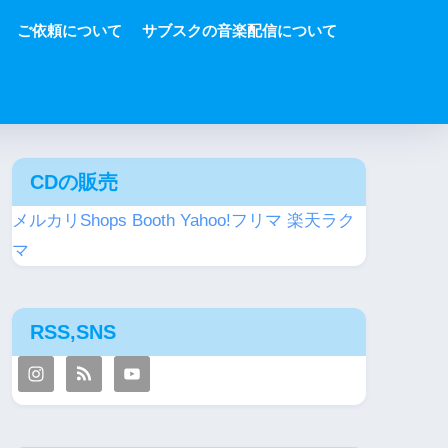
ご依頼について
サブスクの音楽配信について
CDの販売
メルカリShops
Booth
Yahoo!フリマ
楽天ラク
マ
RSS,SNS