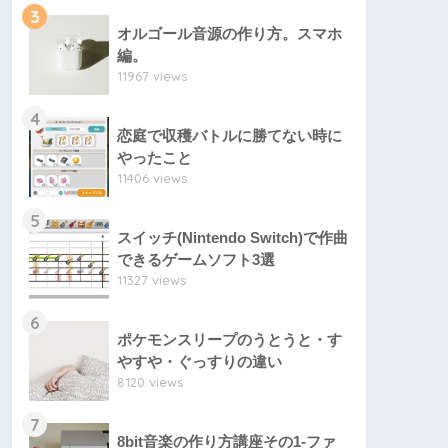
3
オルゴール音源の作り方。スマホ
編。
11967 views
4
恋庭で収穫バトルに勝てない時に
やったこと
11406 views
5
スイッチ(Nintendo Switch)で作曲
できるゲームソフト3選
11327 views
6
ポケモンスリープのうとうと・す
やすや・ぐっすりの違い
8120 views
7
8bit音楽の作り方講座その1-ファ