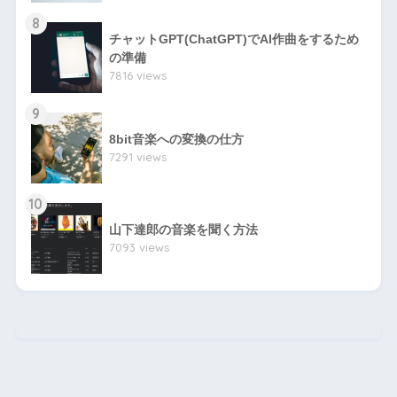
8
チャットGPT(ChatGPT)でAI作曲をするため
の準備
7816 views
9
8bit音楽への変換の仕方
7291 views
10
山下達郎の音楽を聞く方法
7093 views