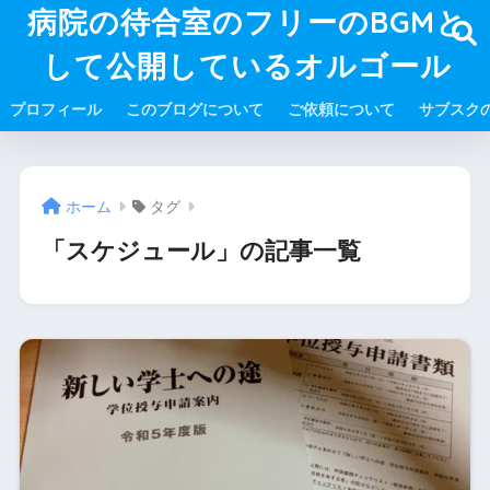
病院の待合室のフリーのBGMと
して公開しているオルゴール
プロフィール
このブログについて
ご依頼について
サブスク
ホーム
タグ
「スケジュール」の記事一覧