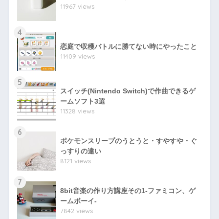
11967 views
4
恋庭で収穫バトルに勝てない時にやったこと
11409 views
5
スイッチ(Nintendo Switch)で作曲できるゲ
ームソフト3選
11328 views
6
ポケモンスリープのうとうと・すやすや・ぐ
っすりの違い
8121 views
7
8bit音楽の作り方講座その1-ファミコン、ゲ
ームボーイ-
7842 views