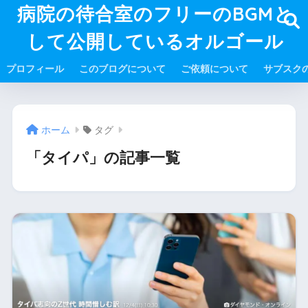
病院の待合室のフリーのBGMと
して公開しているオルゴール
プロフィール
このブログについて
ご依頼について
サブスク
ホーム
タグ
「タイパ」の記事一覧