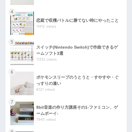
4
恋庭で収穫バトルに勝てない時にやったこと
11412 views
5
スイッチ(Nintendo Switch)で作曲できるゲ
ームソフト3選
11332 views
6
ポケモンスリープのうとうと・すやすや・ぐ
っすりの違い
8121 views
7
8bit音楽の作り方講座その1-ファミコン、ゲ
ームボーイ-
7843 views
8