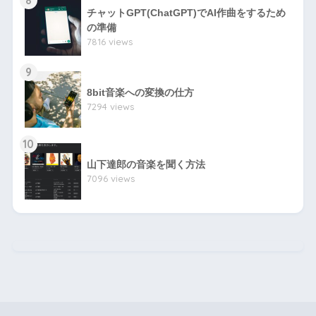
チャットGPT(ChatGPT)でAI作曲をするため
の準備
7816 views
9
8bit音楽への変換の仕方
7294 views
10
山下達郎の音楽を聞く方法
7096 views