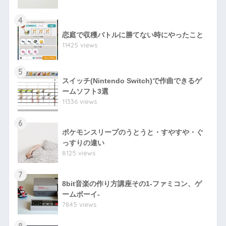
4
恋庭で収穫バトルに勝てない時にやったこと
11425 views
5
スイッチ(Nintendo Switch)で作曲できるゲ
ームソフト3選
11336 views
6
ポケモンスリープのうとうと・すやすや・ぐ
っすりの違い
8125 views
7
8bit音楽の作り方講座その1-ファミコン、ゲ
ームボーイ-
7845 views
8