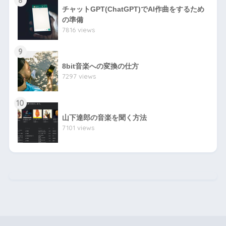
チャットGPT(ChatGPT)でAI作曲をするため
の準備
7816 views
9
8bit音楽への変換の仕方
7297 views
10
山下達郎の音楽を聞く方法
7101 views