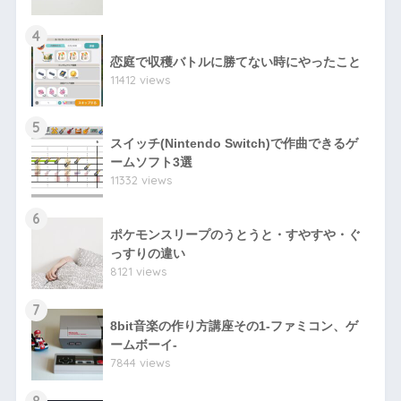
4
恋庭で収穫バトルに勝てない時にやったこと
11412 views
5
スイッチ(Nintendo Switch)で作曲できるゲ
ームソフト3選
11332 views
6
ポケモンスリープのうとうと・すやすや・ぐ
っすりの違い
8121 views
7
8bit音楽の作り方講座その1-ファミコン、ゲ
ームボーイ-
7844 views
8