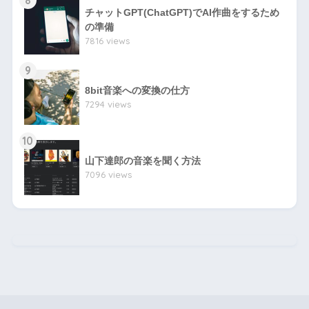
チャットGPT(ChatGPT)でAI作曲をするため
の準備
7816 views
9
8bit音楽への変換の仕方
7294 views
10
山下達郎の音楽を聞く方法
7096 views