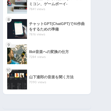
ミコン、ゲームボーイ-
7841 views
8
チャットGPT(ChatGPT)でAI作曲
をするための準備
7816 views
9
8bit音楽への変換の仕方
7284 views
10
山下達郎の音楽を聞く方法
7090 views