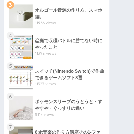
3
オルゴール音源の作り方。スマホ
編。
11966 views
4
恋庭で収穫バトルに勝てない時に
やったこと
11398 views
5
スイッチ(Nintendo Switch)で作曲
できるゲームソフト3選
11323 views
6
ポケモンスリープのうとうと・す
やすや・ぐっすりの違い
8117 views
7
8bit音楽の作り方講座その1-ファ