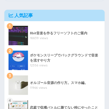
人気記事
1
8bit音楽を作るフリーソフトのご案内
18839 views
2
ポケモンスリープでバックグラウンドで音楽
を流すやり方
12356 views
3
オルゴール音源の作り方。スマホ編。
11966 views
4
恋庭で収穫バトルに勝てない時にやったこと