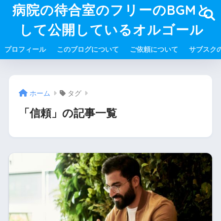
病院の待合室のフリーのBGMと
して公開しているオルゴール
プロフィール
このブログについて
ご依頼について
サブスク
ホーム
タグ
「信頼」の記事一覧