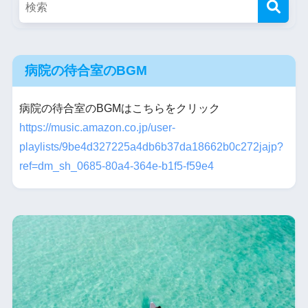
病院の待合室のBGM
病院の待合室のBGMはこちらをクリック
https://music.amazon.co.jp/user-
playlists/9be4d327225a4db6b37da18662b0c272jajp?
ref=dm_sh_0685-80a4-364e-b1f5-f59e4