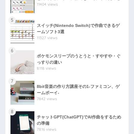
11404 views
5
スイッチ(Nintendo Switch)で作曲できるゲ
ームソフト3選
11327 views
6
ポケモンスリープのうとうと・すやすや・ぐ
っすりの違い
8118 views
7
8bit音楽の作り方講座その1-ファミコン、ゲ
ームボーイ-
7842 views
8
チャットGPT(ChatGPT)でAI作曲をするため
の準備
7816 views