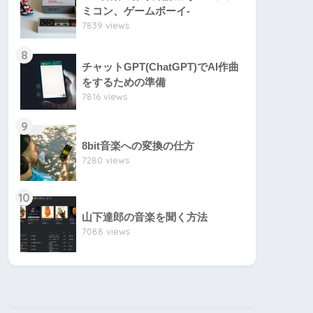
ミコン、ゲームボーイ-
7839 views
8
チャットGPT(ChatGPT)でAI作曲
をするための準備
7816 views
9
8bit音楽への変換の仕方
7280 views
10
山下達郎の音楽を聞く方法
7088 views