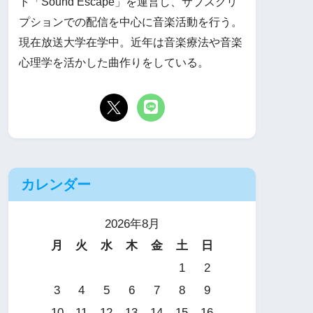
ト「Sound Escape」を運営し、サブスクリ
プションでの配信を中心に音楽活動を行う。
現在放送大学在学中。近年は音楽療法や音楽
心理学を活かした曲作りをしている。
カレンダー
2026年8月
月
火
水
木
金
土
日
1
2
3
4
5
6
7
8
9
10
11
12
13
14
15
16