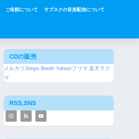
ご依頼について
サブスクの音楽配信について
CDの販売
メルカリShops
Booth
Yahoo!フリマ
楽天ラク
マ
RSS,SNS