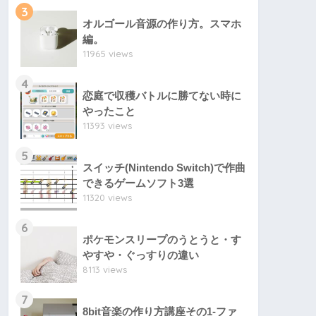
3
オルゴール音源の作り方。スマホ
編。
11965 views
4
恋庭で収穫バトルに勝てない時に
やったこと
11393 views
5
スイッチ(Nintendo Switch)で作曲
できるゲームソフト3選
11320 views
6
ポケモンスリープのうとうと・す
やすや・ぐっすりの違い
8113 views
7
8bit音楽の作り方講座その1-ファ