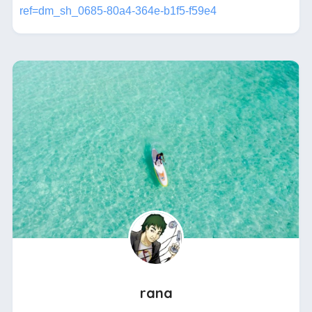
ref=dm_sh_0685-80a4-364e-b1f5-f59e4
rana