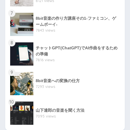
8121 views
7
8bit音楽の作り方講座その1-ファミコン、ゲ
ームボーイ-
7843 views
8
チャットGPT(ChatGPT)でAI作曲をするため
の準備
7816 views
9
8bit音楽への変換の仕方
7293 views
10
山下達郎の音楽を聞く方法
7095 views