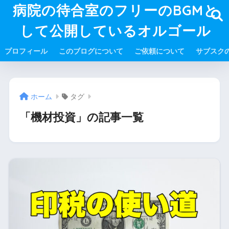
病院の待合室のフリーのBGMと
して公開しているオルゴール
プロフィール
このブログについて
ご依頼について
サブスク
ホーム
タグ
「機材投資」の記事一覧