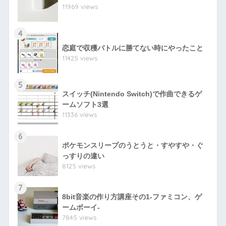
11969 views
4
恋庭で収穫バトルに勝てない時にやったこと
11425 views
5
スイッチ(Nintendo Switch)で作曲できるゲ
ームソフト3選
11336 views
6
ポケモンスリープのうとうと・すやすや・ぐ
っすりの違い
8125 views
7
8bit音楽の作り方講座その1-ファミコン、ゲ
ームボーイ-
7845 views