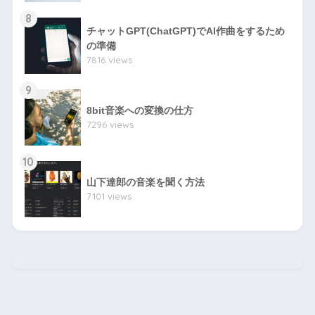
8
チャットGPT(ChatGPT)でAI作曲をするため
の準備
7816 views
9
8bit音楽への変換の仕方
7296 views
10
山下達郎の音楽を聞く方法
7101 views