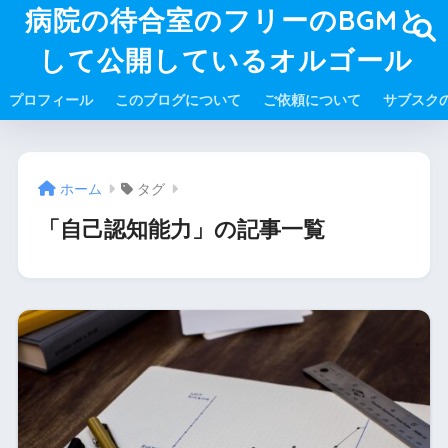
病院の待合室のフリーのBGMと
して公開しているオルゴール
プロフィール
このブログについて
ご依頼について
サブスク
ホーム
タグ
「自己認知能力」の記事一覧