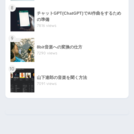
8
チャットGPT(ChatGPT)でAI作曲をするため
の準備
7816 views
9
8bit音楽への変換の仕方
7290 views
10
山下達郎の音楽を聞く方法
7091 views