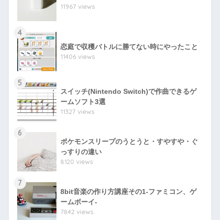
11967 views
4
恋庭で収穫バトルに勝てない時にやったこと
11406 views
5
スイッチ(Nintendo Switch)で作曲できるゲ
ームソフト3選
11327 views
6
ポケモンスリープのうとうと・すやすや・ぐ
っすりの違い
8120 views
7
8bit音楽の作り方講座その1-ファミコン、ゲ
ームボーイ-
7842 views