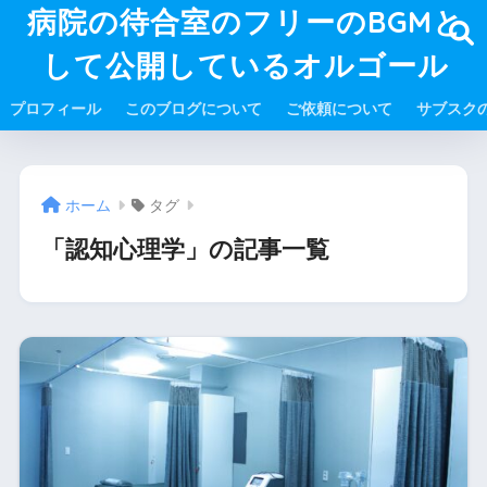
病院の待合室のフリーのBGMと
して公開しているオルゴール
プロフィール
このブログについて
ご依頼について
サブスク
ホーム
タグ
「認知心理学」の記事一覧