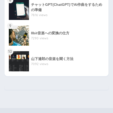
チャットGPT(ChatGPT)でAI作曲をするため
の準備
7816 views
9
8bit音楽への変換の仕方
7290 views
10
山下達郎の音楽を聞く方法
7092 views