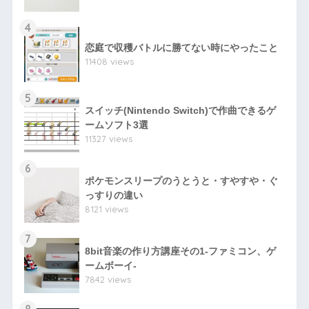
4
恋庭で収穫バトルに勝てない時にやったこと
11408 views
5
スイッチ(Nintendo Switch)で作曲できるゲ
ームソフト3選
11327 views
6
ポケモンスリープのうとうと・すやすや・ぐ
っすりの違い
8121 views
7
8bit音楽の作り方講座その1-ファミコン、ゲ
ームボーイ-
7842 views
8