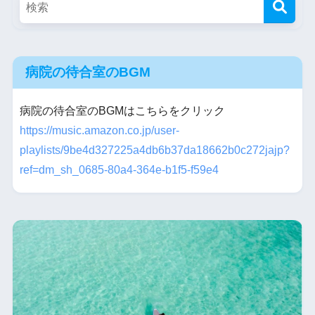
病院の待合室のBGM
病院の待合室のBGMはこちらをクリック
https://music.amazon.co.jp/user-
playlists/9be4d327225a4db6b37da18662b0c272jajp?
ref=dm_sh_0685-80a4-364e-b1f5-f59e4