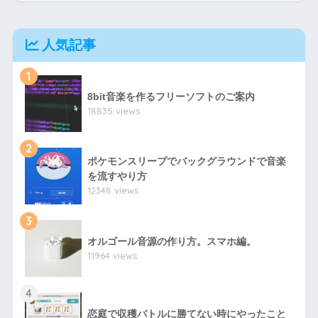
人気記事
1
8bit音楽を作るフリーソフトのご案内
18835 views
2
ポケモンスリープでバックグラウンドで音楽
を流すやり方
12348 views
3
オルゴール音源の作り方。スマホ編。
11964 views
4
恋庭で収穫バトルに勝てない時にやったこと