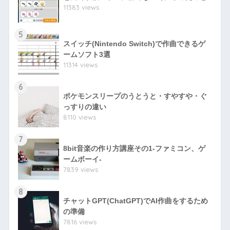
11383 views
5
スイッチ(Nintendo Switch)で作曲できるゲ
ームソフト3選
11314 views
6
ポケモンスリープのうとうと・すやすや・ぐ
っすりの違い
8110 views
7
8bit音楽の作り方講座その1-ファミコン、ゲ
ームボーイ-
7839 views
8
チャットGPT(ChatGPT)でAI作曲をするため
の準備
7816 views