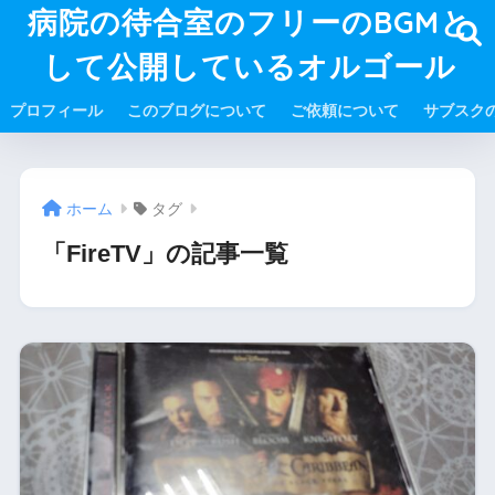
病院の待合室のフリーのBGMと
して公開しているオルゴール
プロフィール
このブログについて
ご依頼について
サブスク
ホーム
タグ
「FireTV」の記事一覧