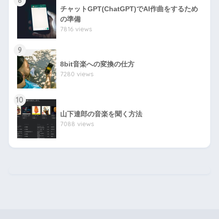
チャットGPT(ChatGPT)でAI作曲をするため
の準備
7816 views
9
8bit音楽への変換の仕方
7280 views
10
山下達郎の音楽を聞く方法
7088 views