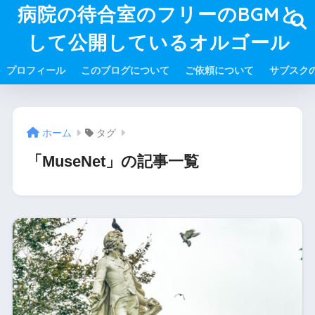
病院の待合室のフリーのBGMと
して公開しているオルゴール
プロフィール
このブログについて
ご依頼について
サブスク
ホーム
タグ
「MuseNet」の記事一覧