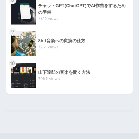
チャットGPT(ChatGPT)でAI作曲をするため
の準備
7816 views
9
8bit音楽への変換の仕方
7281 views
10
山下達郎の音楽を聞く方法
7089 views