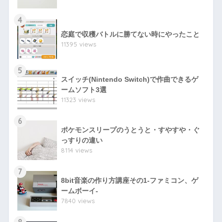
4
恋庭で収穫バトルに勝てない時にやったこと
11395 views
5
スイッチ(Nintendo Switch)で作曲できるゲ
ームソフト3選
11323 views
6
ポケモンスリープのうとうと・すやすや・ぐ
っすりの違い
8114 views
7
8bit音楽の作り方講座その1-ファミコン、ゲ
ームボーイ-
7840 views
8