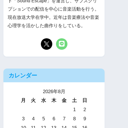
ト「Sound Escape」を運営し、サブスクリ
プションでの配信を中心に音楽活動を行う。
現在放送大学在学中。近年は音楽療法や音楽
心理学を活かした曲作りをしている。
カレンダー
2026年8月
月
火
水
木
金
土
日
1
2
3
4
5
6
7
8
9
10
11
12
13
14
15
16