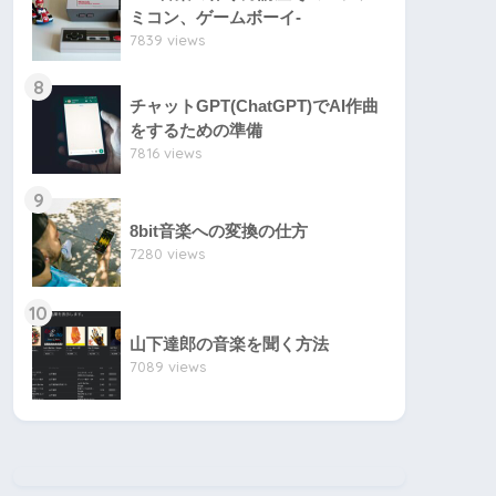
ミコン、ゲームボーイ-
7839 views
8
チャットGPT(ChatGPT)でAI作曲
をするための準備
7816 views
9
8bit音楽への変換の仕方
7280 views
10
山下達郎の音楽を聞く方法
7089 views