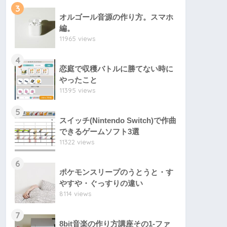
3
オルゴール音源の作り方。スマホ
編。
11965 views
4
恋庭で収穫バトルに勝てない時に
やったこと
11395 views
5
スイッチ(Nintendo Switch)で作曲
できるゲームソフト3選
11322 views
6
ポケモンスリープのうとうと・す
やすや・ぐっすりの違い
8114 views
7
8bit音楽の作り方講座その1-ファ