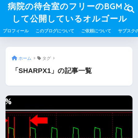
病院の待合室のフリーのBGMと
して公開しているオルゴール
プロフィール
このブログについて
ご依頼について
サブスク
ホーム
タグ
「SHARPX1」の記事一覧