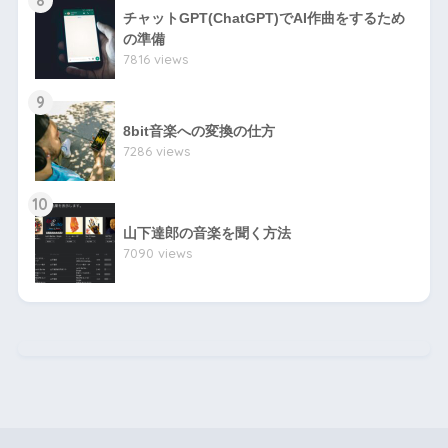
チャットGPT(ChatGPT)でAI作曲をするため
の準備
7816 views
9
8bit音楽への変換の仕方
7286 views
10
山下達郎の音楽を聞く方法
7090 views