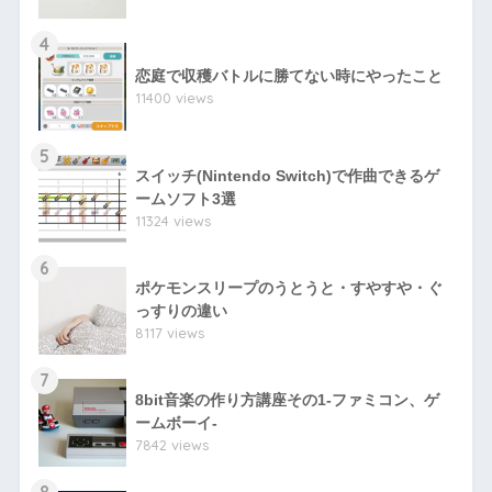
4
恋庭で収穫バトルに勝てない時にやったこと
11400 views
5
スイッチ(Nintendo Switch)で作曲できるゲ
ームソフト3選
11324 views
6
ポケモンスリープのうとうと・すやすや・ぐ
っすりの違い
8117 views
7
8bit音楽の作り方講座その1-ファミコン、ゲ
ームボーイ-
7842 views
8