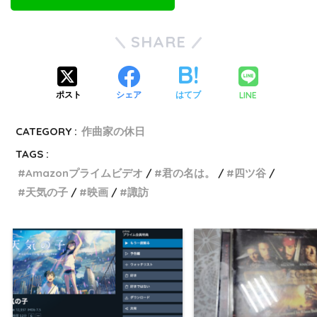
SHARE
LINE
ポスト
シェア
はてブ
CATEGORY :
作曲家の休日
TAGS :
Amazonプライムビデオ
君の名は。
四ツ谷
天気の子
映画
諏訪