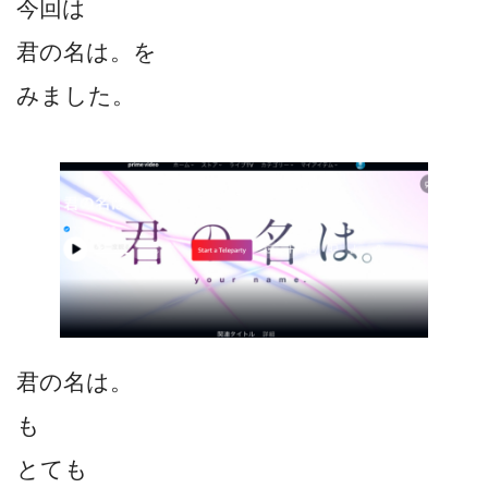
今回は
君の名は。を
みました。
君の名は。
も
とても