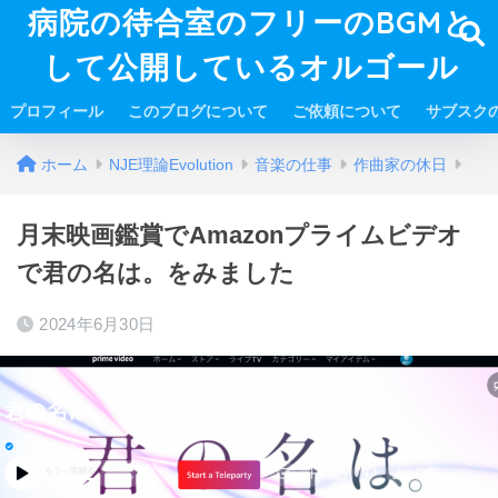
病院の待合室のフリーのBGMと
して公開しているオルゴール
プロフィール
このブログについて
ご依頼について
サブスク
ホーム
NJE理論Evolution
音楽の仕事
作曲家の休日
月末映画鑑賞でAmazonプライムビデオ
で君の名は。をみました
2024年6月30日