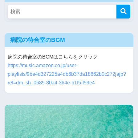
病院の待合室のBGM
病院の待合室のBGMはこちらをクリック
https://music.amazon.co.jp/user-
playlists/9be4d327225a4db6b37da18662b0c272jajp?
ref=dm_sh_0685-80a4-364e-b1f5-f59e4