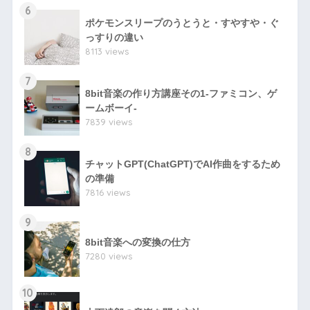
6
ポケモンスリープのうとうと・すやすや・ぐ
っすりの違い
8113 views
7
8bit音楽の作り方講座その1-ファミコン、ゲ
ームボーイ-
7839 views
8
チャットGPT(ChatGPT)でAI作曲をするため
の準備
7816 views
9
8bit音楽への変換の仕方
7280 views
10