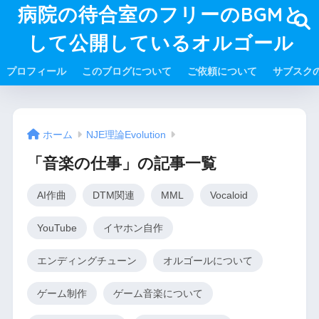
病院の待合室のフリーのBGMと
して公開しているオルゴール
プロフィール
このブログについて
ご依頼について
サブスク
ホーム
NJE理論Evolution
「音楽の仕事」の記事一覧
AI作曲
DTM関連
MML
Vocaloid
YouTube
イヤホン自作
エンディングチューン
オルゴールについて
ゲーム制作
ゲーム音楽について