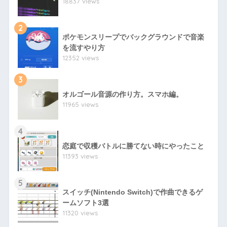
18837 views
2
ポケモンスリープでバックグラウンドで音楽
を流すやり方
12352 views
3
オルゴール音源の作り方。スマホ編。
11965 views
4
恋庭で収穫バトルに勝てない時にやったこと
11393 views
5
スイッチ(Nintendo Switch)で作曲できるゲ
ームソフト3選
11320 views