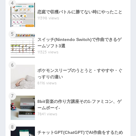
4
恋庭で収穫バトルに勝てない時にやったこと
11398 views
5
スイッチ(Nintendo Switch)で作曲できるゲ
ームソフト3選
11323 views
6
ポケモンスリープのうとうと・すやすや・ぐ
っすりの違い
8116 views
7
8bit音楽の作り方講座その1-ファミコン、ゲ
ームボーイ-
7841 views
8
チャットGPT(ChatGPT)でAI作曲をするため