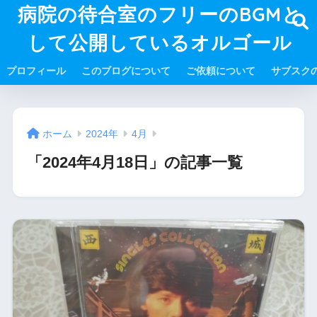
病院の待合室のフリーのBGMと
して公開しているオルゴール
プロフィール
このブログについて
ご依頼について
サブスク
ホーム
2024年
4月
「2024年4月18日」の記事一覧