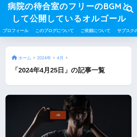
病院の待合室のフリーのBGMと
して公開しているオルゴール
プロフィール
このブログについて
ご依頼について
サブスク
ホーム
2024年
4月
「2024年4月25日」の記事一覧