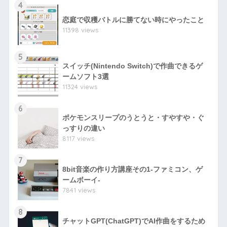
4
恋庭で収穫バトルに勝てない時にやったこと
11398 views
5
スイッチ(Nintendo Switch)で作曲できるゲ
ームソフト3選
11324 views
6
ポケモンスリープのうとうと・すやすや・ぐ
っすりの違い
8117 views
7
8bit音楽の作り方講座その1-ファミコン、ゲ
ームボーイ-
7841 views
8
チャットGPT(ChatGPT)でAI作曲をするため