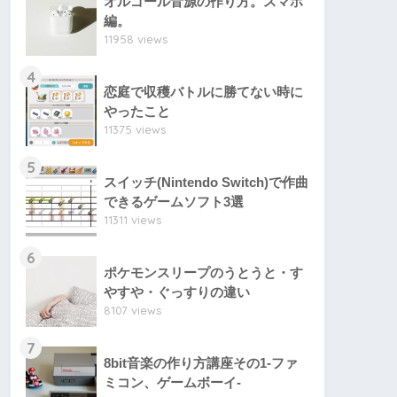
オルゴール音源の作り方。スマホ
編。
11958 views
4
恋庭で収穫バトルに勝てない時に
やったこと
11375 views
5
スイッチ(Nintendo Switch)で作曲
できるゲームソフト3選
11311 views
6
ポケモンスリープのうとうと・す
やすや・ぐっすりの違い
8107 views
7
8bit音楽の作り方講座その1-ファ
ミコン、ゲームボーイ-