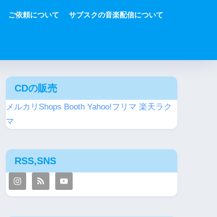
ご依頼について
サブスクの音楽配信について
CDの販売
メルカリShops
Booth
Yahoo!フリマ
楽天ラク
マ
RSS,SNS