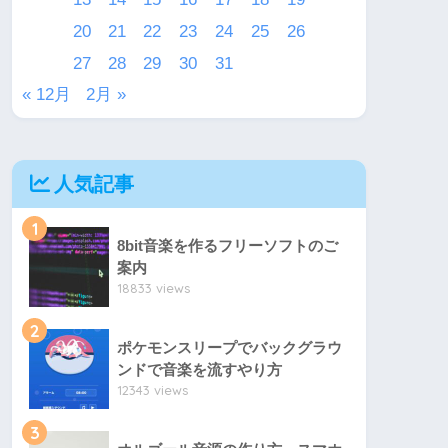
20
21
22
23
24
25
26
27
28
29
30
31
« 12月
2月 »
人気記事
1
8bit音楽を作るフリーソフトのご
案内
18833 views
2
ポケモンスリープでバックグラウ
ンドで音楽を流すやり方
12343 views
3