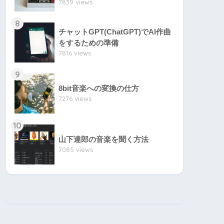
7839 views
8
チャットGPT(ChatGPT)でAI作曲
をするための準備
7816 views
9
8bit音楽への変換の仕方
7276 views
10
山下達郎の音楽を聞く方法
7085 views