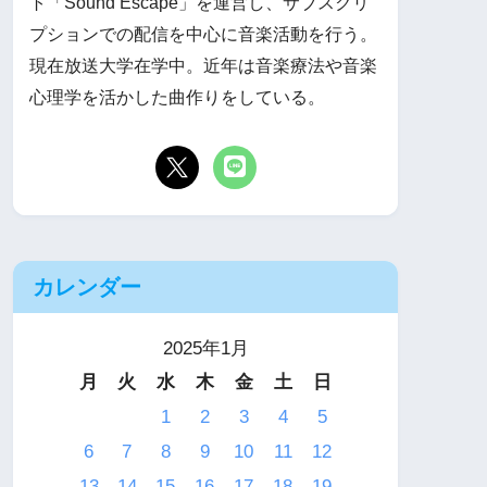
ト「Sound Escape」を運営し、サブスクリ
プションでの配信を中心に音楽活動を行う。
現在放送大学在学中。近年は音楽療法や音楽
心理学を活かした曲作りをしている。
カレンダー
2025年1月
月
火
水
木
金
土
日
1
2
3
4
5
6
7
8
9
10
11
12
13
14
15
16
17
18
19